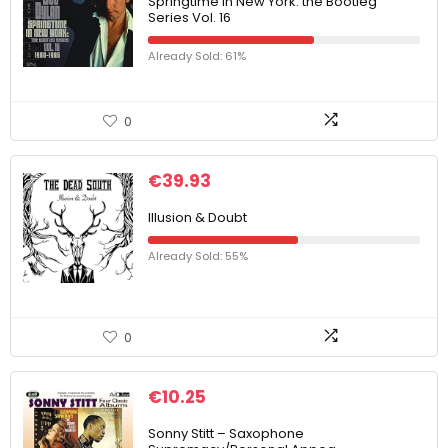
Springtime in New York: the Bootleg
Series Vol. 16
Already Sold: 61%
0
€
39.93
Illusion & Doubt
Already Sold: 55%
0
€
10.25
Sonny Stitt – Saxophone