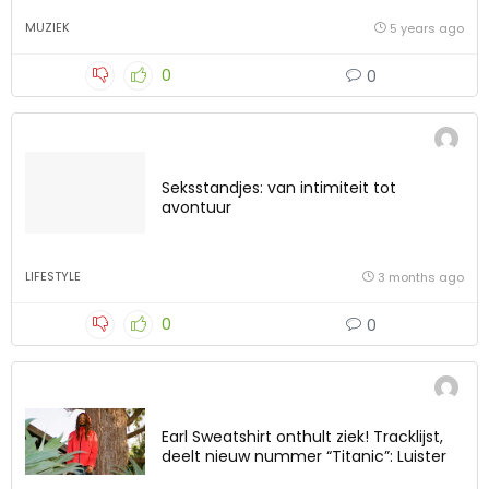
MUZIEK
5 years ago
0
0
Seksstandjes: van intimiteit tot
avontuur
LIFESTYLE
3 months ago
0
0
Earl Sweatshirt onthult ziek! Tracklijst,
deelt nieuw nummer “Titanic”: Luister