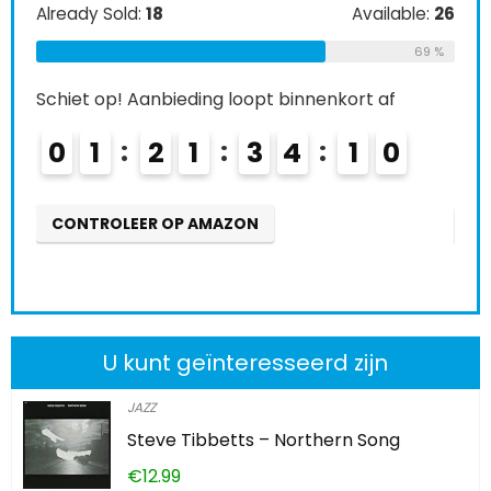
e:
26
Alre
Already Sold:
21
Available:
31
69 %
68 %
Schi
Schiet op! Aanbieding loopt binnenkort af
0
0
2
2
1
3
4
0
8
9
CO
CONTROLEER OP AMAZON
U kunt geïnteresseerd zijn
JAZZ
Steve Tibbetts – Northern Song
€
12.99