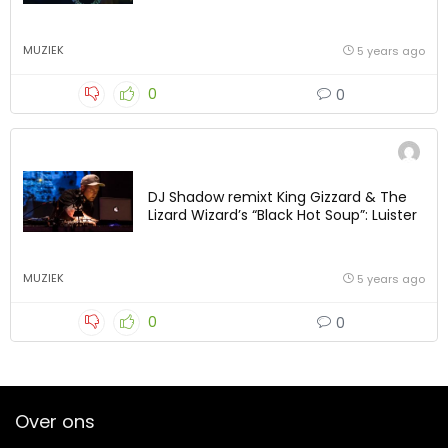
MUZIEK
5 years ago
0
0
DJ Shadow remixt King Gizzard & The
Lizard Wizard’s “Black Hot Soup”: Luister
MUZIEK
5 years ago
0
0
Over ons