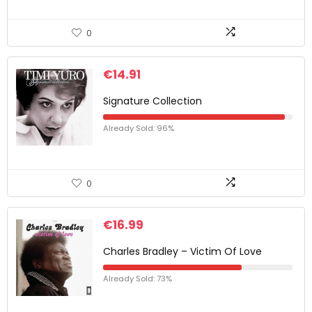
0
€
14.91
Signature Collection
Already Sold: 96%
0
€
16.99
Charles Bradley – Victim Of Love
Already Sold: 73%