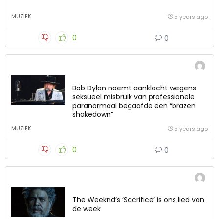
MUZIEK
5 years ago
0
0
Bob Dylan noemt aanklacht wegens
seksueel misbruik van professionele
paranormaal begaafde een “brazen
shakedown”
MUZIEK
5 years ago
0
0
The Weeknd’s ‘Sacrifice’ is ons lied van
de week