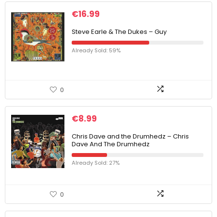
€
16.99
Steve Earle & The Dukes – Guy
Already Sold: 59%
0
€
8.99
Chris Dave and the Drumhedz – Chris
Dave And The Drumhedz
Already Sold: 27%
0