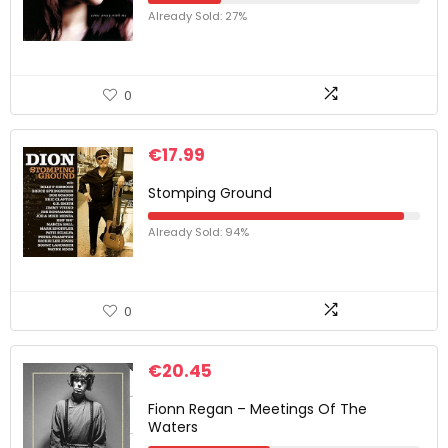
Already Sold: 27%
0
€
17.99
Stomping Ground
Already Sold: 94%
0
€
20.45
Fionn Regan – Meetings Of The
Waters