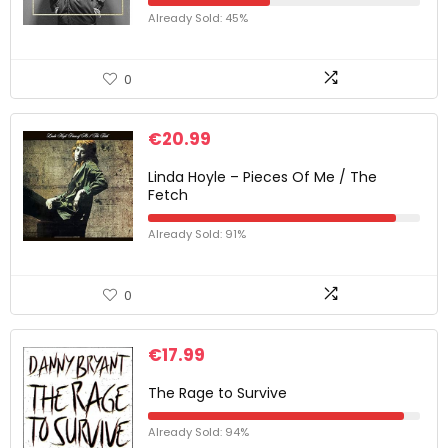
Already Sold: 45%
0
€
20.99
Linda Hoyle – Pieces Of Me / The
Fetch
Already Sold: 91%
0
€
17.99
The Rage to Survive
Already Sold: 94%