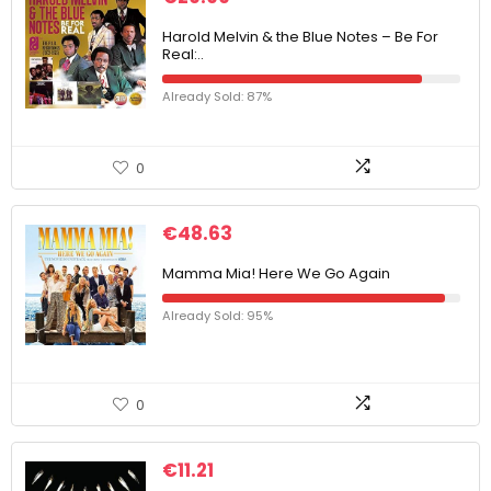
Harold Melvin & the Blue Notes – Be For
Real:..
Already Sold: 87%
0
€
48.63
Mamma Mia! Here We Go Again
Already Sold: 95%
0
€
11.21