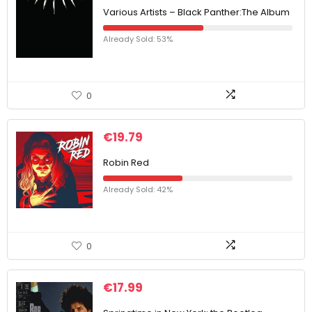
Various Artists – Black Panther:The Album
Already Sold: 53%
0
€
19.79
Robin Red
Already Sold: 42%
0
€
17.99