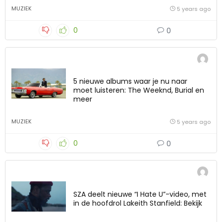
MUZIEK
5 years ago
0
0
5 nieuwe albums waar je nu naar
moet luisteren: The Weeknd, Burial en
meer
MUZIEK
5 years ago
0
0
SZA deelt nieuwe “I Hate U”-video, met
in de hoofdrol Lakeith Stanfield: Bekijk