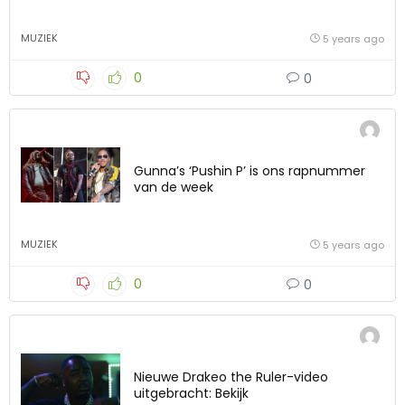
MUZIEK
5 years ago
0
0
Gunna’s ‘Pushin P’ is ons rapnummer
van de week
MUZIEK
5 years ago
0
0
Nieuwe Drakeo the Ruler-video
uitgebracht: Bekijk