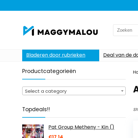
Search
for:
Bladeren door rubrieken
Deal van de d
Productcategorieën
H
Select a category
Topdeals!!
Sh
Pat Group Metheny - Kin ()
€
17.14