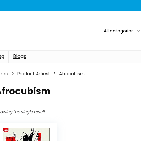
All categories
ag
Blogs
ome
Product Artiest
Afrocubism
Afrocubism
owing the single result