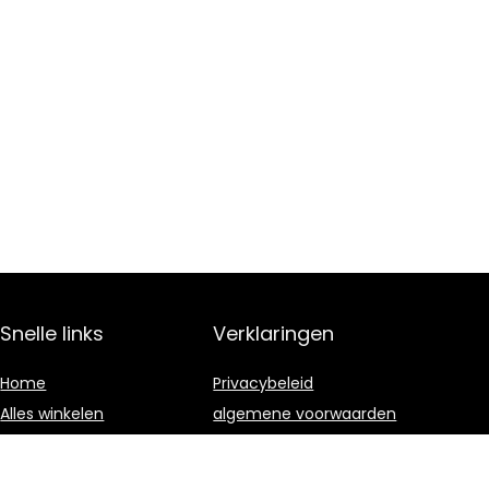
Snelle links
Verklaringen
Home
Privacybeleid
Alles winkelen
algemene voorwaarden
Blogs
Gelieerde
openbaarmaking
Onze webshops