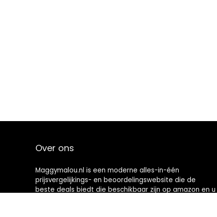
Over ons
Maggymalou.nl is een moderne alles-in-één
prijsvergelijkings- en beoordelingswebsite die de
beste deals biedt die beschikbaar zijn op amazon en u
op de hoogte houdt via de laatst toegevoegde blogs.
Alle afbeeldingen zijn auteursrechtelijk beschermd