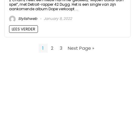
spel”, met Detroit-rapper 42 Dugg. Het is een single van zijn
aankomende album Dope verkoopt ...
Stylishweb
January 8, 2022
LEES VERDER
1
2
3
Next Page »