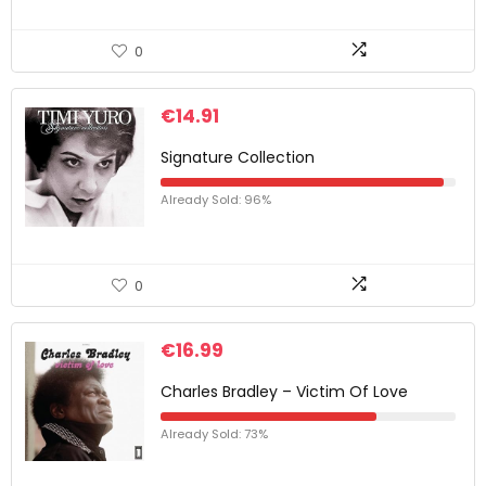
0
€
14.91
Signature Collection
Already Sold: 96%
0
€
16.99
Charles Bradley – Victim Of Love
Already Sold: 73%