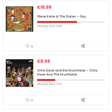
€
16.99
Steve Earle & The Dukes – Guy
Already Sold: 59%
0
€
8.99
Chris Dave and the Drumhedz – Chris
Dave And The Drumhedz
Already Sold: 27%
0