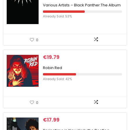
Various Artists – Black Panther:The Album
Already Sold: 53%
0
€
19.79
Robin Red
Already Sold: 42%
0
€
17.99