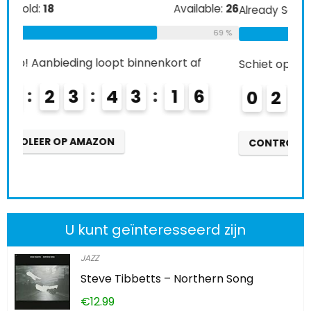
e:
26
Alre
Already Sold:
21
Available:
31
69 %
68 %
Schi
Schiet op! Aanbieding loopt binnenkort af
0
0
2
2
3
4
3
1
5
CO
CONTROLEER OP AMAZON
U kunt geïnteresseerd zijn
JAZZ
Steve Tibbetts – Northern Song
€
12.99