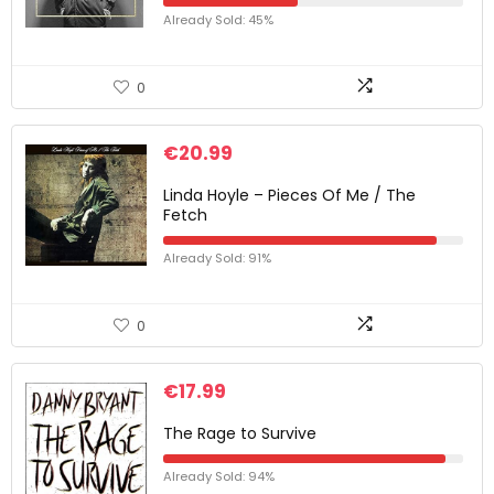
Already Sold: 45%
0
€
20.99
Linda Hoyle – Pieces Of Me / The
Fetch
Already Sold: 91%
0
€
17.99
The Rage to Survive
Already Sold: 94%