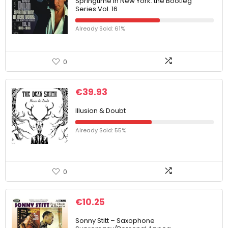
Springtime in New York: the Bootleg
Series Vol. 16
Already Sold: 61%
0
€
39.93
Illusion & Doubt
Already Sold: 55%
0
€
10.25
Sonny Stitt – Saxophone