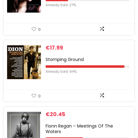
Already Sold: 27%
0
€
17.99
Stomping Ground
Already Sold: 94%
0
€
20.45
Fionn Regan – Meetings Of The
Waters