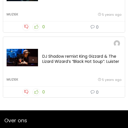
MUZIEK
5 years ago
0
0
DJ Shadow remixt King Gizzard & The
Lizard Wizard’s “Black Hot Soup”: Luister
MUZIEK
5 years ago
0
0
Over ons