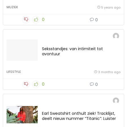
MUZIEK
5 years ago
0
0
Seksstandjes: van intimiteit tot
avontuur
LIFESTYLE
3 months ago
0
0
Earl Sweatshirt onthult ziek! Tracklijst,
deelt nieuw nummer “Titanic”: Luister