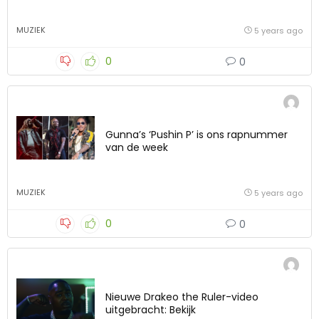
MUZIEK
5 years ago
0
0
Gunna’s ‘Pushin P’ is ons rapnummer
van de week
MUZIEK
5 years ago
0
0
Nieuwe Drakeo the Ruler-video
uitgebracht: Bekijk