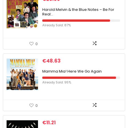
Harold Melvin & the Blue Notes – Be For
Real:..
Already Sold: 87%
0
€
48.63
Mamma Mia! Here We Go Again
Already Sold: 95%
0
€
11.21