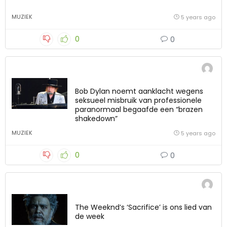
MUZIEK
5 years ago
0
0
Bob Dylan noemt aanklacht wegens
seksueel misbruik van professionele
paranormaal begaafde een “brazen
shakedown”
MUZIEK
5 years ago
0
0
The Weeknd’s ‘Sacrifice’ is ons lied van
de week