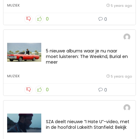
MUZIEK
5 years ago
0
0
5 nieuwe albums waar je nu naar
moet luisteren: The Weeknd, Burial en
meer
MUZIEK
5 years ago
0
0
SZA deelt nieuwe “I Hate U”-video, met
in de hoofdrol Lakeith Stanfield: Bekijk