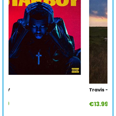
Var
Travis – Where You Stand
€
6
€
13.99