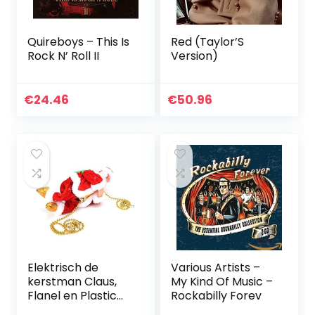
Quireboys – This Is
Red (Taylor’S
Rock N’ Roll II
Version)
€
24.46
€
50.96
Elektrisch de
Various Artists –
kerstman Claus,
My Kind Of Music –
Flanel en Plastic
Rockabilly Forev
22×11.2×8.5 cm