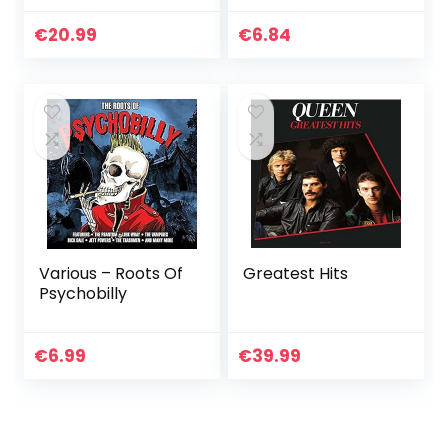
Afbeelding
Ontwerp voor
€
20.99
€
6.84
Kinderen Pluche
Pop Speelgoed
Various – Roots Of
Greatest Hits
Psychobilly
€
6.99
€
39.99