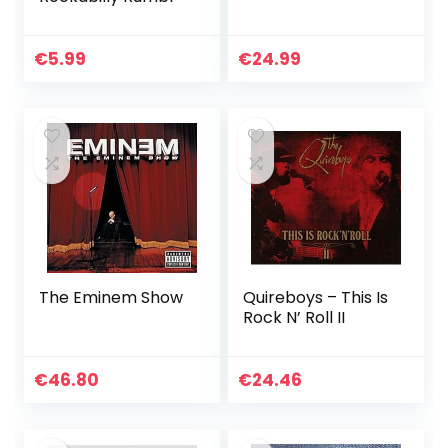
€
5.99
€
24.99
The Eminem Show
Quireboys – This Is
Rock N’ Roll II
€
46.80
€
24.46