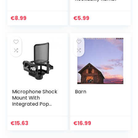
€
8.99
€
5.99
Microphone Shock
Barn
Mount With
Integrated Pop
Shield – Universal
Shock Mount With
Pop Filter For 21-
€
15.63
€
16.99
62mm Diameter
Mic Anti…