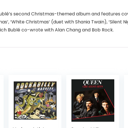
s Bublé’s second Christmas-themed album and features cov
stmas’, ‘White Christmas’ (duet with Shania Twain), ‘Silen
ich Bublé co-wrote with Alan Chang and Bob Rock.