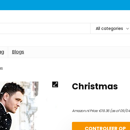
All categories
ag
Blogs
as
Christmas
Amazon.nl Price:
€
19.36
(as of 09/0
CONTROLEER OP