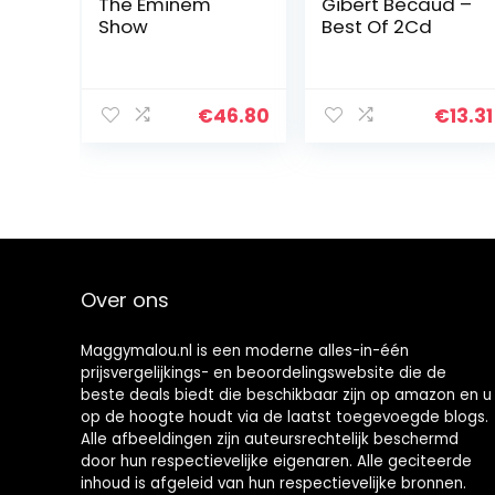
The Eminem
Gibert Becaud –
Show
Best Of 2Cd
€
46.80
€
13.31
Over ons
Maggymalou.nl is een moderne alles-in-één
prijsvergelijkings- en beoordelingswebsite die de
beste deals biedt die beschikbaar zijn op amazon en u
op de hoogte houdt via de laatst toegevoegde blogs.
Alle afbeeldingen zijn auteursrechtelijk beschermd
door hun respectievelijke eigenaren. Alle geciteerde
inhoud is afgeleid van hun respectievelijke bronnen.