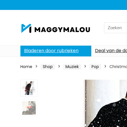
Search
for:
Bladeren door rubrieken
Deal van de d
Home
Shop
Muziek
Pop
Christm