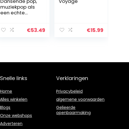
Dansende pop,
Voyage
muziekpop als
een echte
pasgeborene
met veel mooie
details voor kind
€
53.49
€
15.99
voor cadeau!
(Babyflespop
bruin (tas))
Snelle links
Verklaringen
Home
Privacybeleid
Alles winkelen
algemene voorwaarden
Blogs
Gelieerde
openbaarmaking
Onze webshops
Adverteren