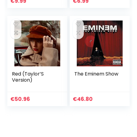
€
9.99
€
6.99
Red (Taylor’S
The Eminem Show
Version)
€
50.96
€
46.80