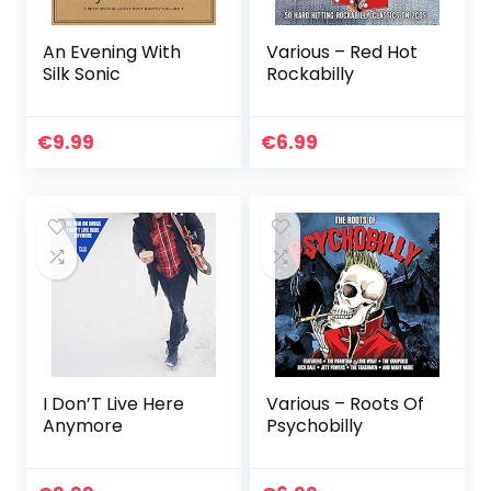
An Evening With
Various – Red Hot
Silk Sonic
Rockabilly
€
9.99
€
6.99
I Don’T Live Here
Various – Roots Of
Anymore
Psychobilly