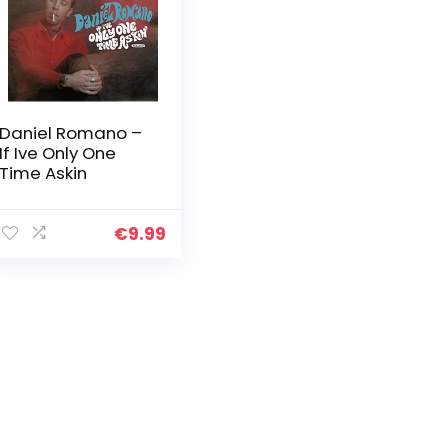
Daniel Romano –
If Ive Only One
Time Askin
€
9.99