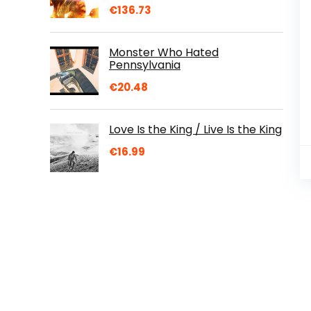
€
136.73
Monster Who Hated
Pennsylvania
€
20.48
Love Is the King / Live Is the King
€
16.99