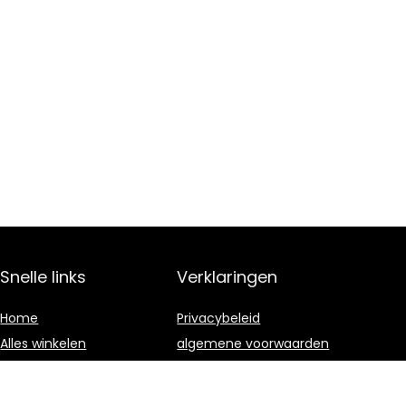
Snelle links
Verklaringen
Home
Privacybeleid
Alles winkelen
algemene voorwaarden
Blogs
Gelieerde
openbaarmaking
Onze webshops