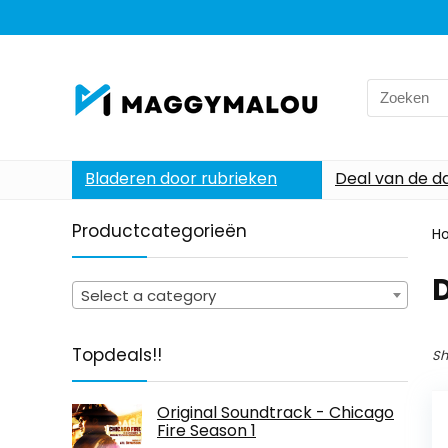
Search
for:
Bladeren door rubrieken
Deal van de d
Productcategorieën
H
Select a category
Topdeals!!
Sh
Original Soundtrack - Chicago
Fire Season 1