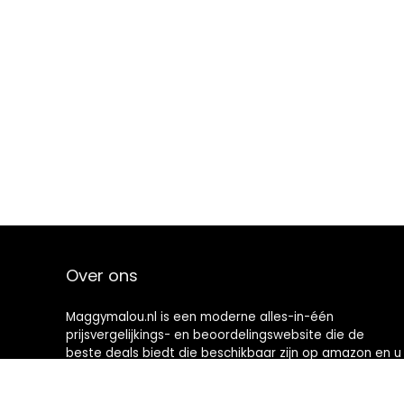
Over ons
Maggymalou.nl is een moderne alles-in-één
prijsvergelijkings- en beoordelingswebsite die de
beste deals biedt die beschikbaar zijn op amazon en u
op de hoogte houdt via de laatst toegevoegde blogs.
Alle afbeeldingen zijn auteursrechtelijk beschermd