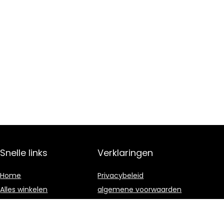
Snelle links
Verklaringen
Home
Privacybeleid
Alles winkelen
algemene voorwaarden
Blogs
Gelieerde
openbaarmaking
Onze webshops