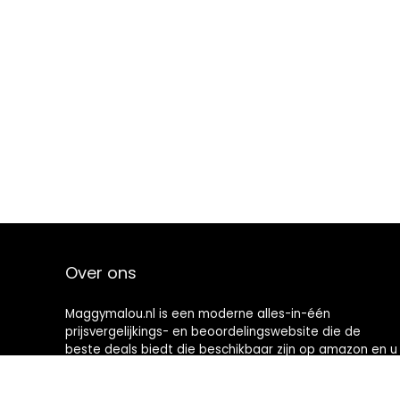
Over ons
Maggymalou.nl is een moderne alles-in-één
prijsvergelijkings- en beoordelingswebsite die de
beste deals biedt die beschikbaar zijn op amazon en u
op de hoogte houdt via de laatst toegevoegde blogs.
Alle afbeeldingen zijn auteursrechtelijk beschermd