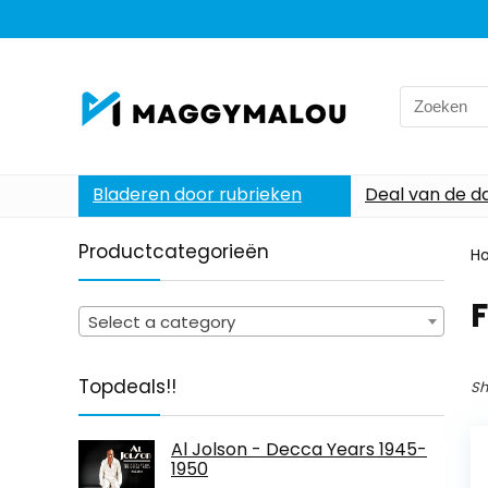
Search
for:
Bladeren door rubrieken
Deal van de d
Productcategorieën
H
Select a category
Topdeals!!
Sh
Al Jolson - Decca Years 1945-
1950