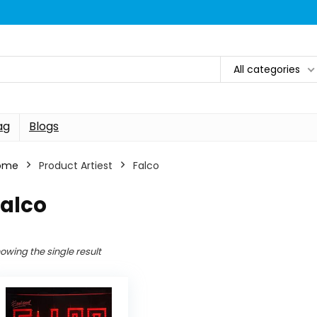
All categories
ag
Blogs
ome
Product Artiest
Falco
Falco
owing the single result