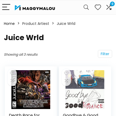
0
Home
Product Artiest
Juice Wrld
Juice Wrld
Filter
Showing all 3 results
Death Race for
Goodbye & Good