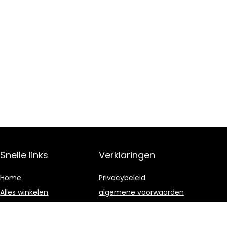
Snelle links
Verklaringen
Home
Privacybeleid
Alles winkelen
algemene voorwaarden
Blogs
Gelieerde
openbaarmaking
Onze webshops