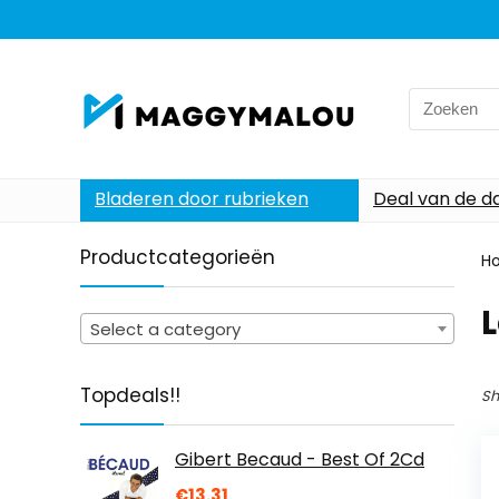
Search
for:
Bladeren door rubrieken
Deal van de d
Productcategorieën
H
Select a category
Topdeals!!
Sh
Gibert Becaud - Best Of 2Cd
€
13.31