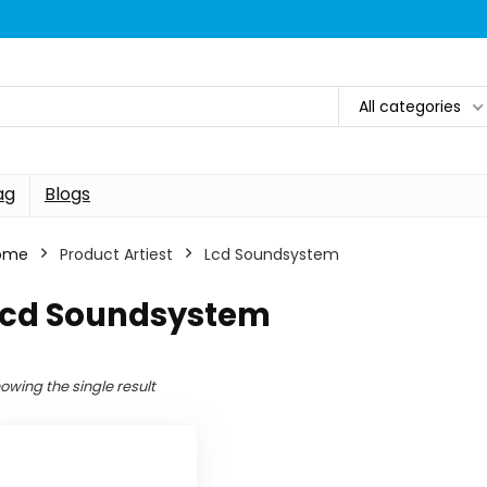
All categories
ag
Blogs
ome
Product Artiest
Lcd Soundsystem
Lcd Soundsystem
owing the single result