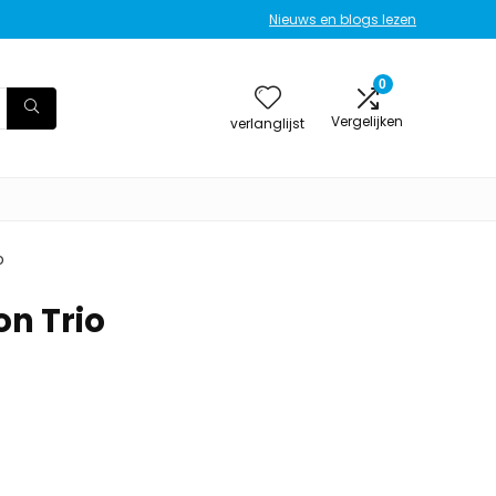
Nieuws en blogs lezen
0
Vergelijken
verlanglijst
o
on Trio