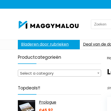
Search
for:
Bladeren door rubrieken
Deal van de d
Productcategorieën
H
L
Select a category
Topdeals!!
Sh
Prologue
€
45.92