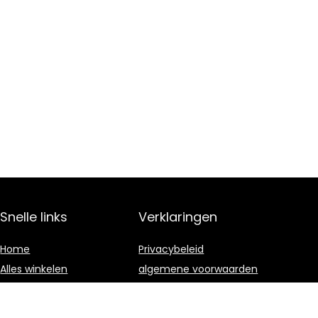
Snelle links
Verklaringen
Home
Privacybeleid
Alles winkelen
algemene voorwaarden
Blogs
Gelieerde
openbaarmaking
Onze webshops