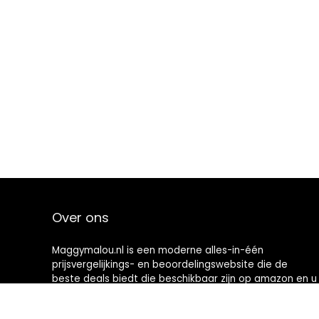
Over ons
Maggymalou.nl is een moderne alles-in-één
prijsvergelijkings- en beoordelingswebsite die de
beste deals biedt die beschikbaar zijn op amazon en u
op de hoogte houdt via de laatst toegevoegde blogs.
Alle afbeeldingen zijn auteursrechtelijk beschermd