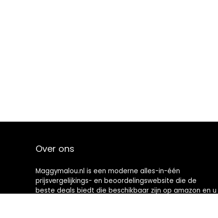
Over ons
Maggymalou.nl is een moderne alles-in-één
prijsvergelijkings- en beoordelingswebsite die de
beste deals biedt die beschikbaar zijn op amazon en u
op de hoogte houdt via de laatst toegevoegde blogs.
Alle afbeeldingen zijn auteursrechtelijk beschermd