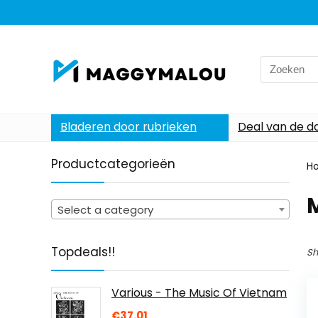
Search
for:
Bladeren door rubrieken
Deal van de d
Productcategorieën
H
Select a category
Topdeals!!
Sh
Various - The Music Of Vietnam
€
37.01