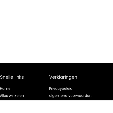
Snelle links
Verklaringen
Home
Privacybeleid
Alles winkelen
algemene voorwaarden
Blogs
Gelieerde
openbaarmaking
Onze webshops