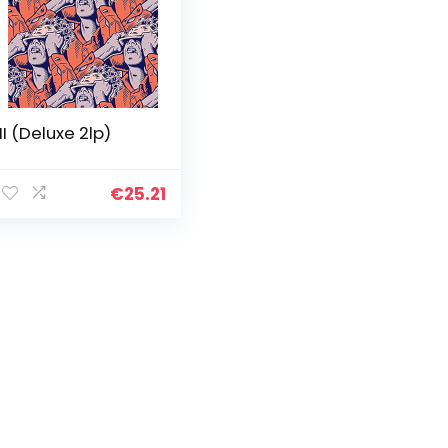
II (Deluxe 2lp)
€
25.21