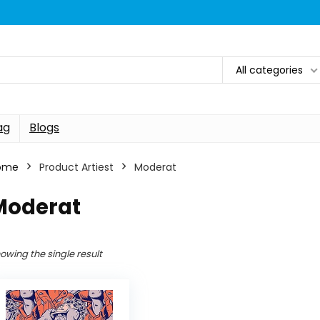
All categories
ag
Blogs
ome
Product Artiest
Moderat
Moderat
owing the single result