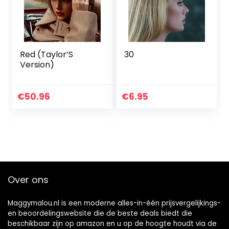
Red (Taylor’S
30
Version)
€
50.96
€
6.95
Over ons
Maggymalou.nl is een moderne alles-in-één prijsvergelijkings-
en beoordelingswebsite die de beste deals biedt die
beschikbaar zijn op amazon en u op de hoogte houdt via de