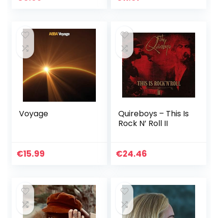
Voyage
Quireboys – This Is
Rock N’ Roll II
€
15.99
€
24.46