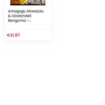
Amagugu Akwazulu
& Abalandeli
Bengoma –
Traditional Zulu
Music
€
21.87