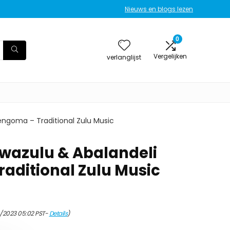
Nieuws en blogs lezen
0
Vergelijken
verlanglijst
ngoma – Traditional Zulu Music
azulu & Abalandeli
aditional Zulu Music
/2023 05:02 PST-
Details
)