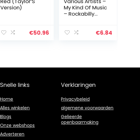
Red (Taylor’S
Various Artists –
Version)
My Kind Of Music
– Rockabilly
Forev
€
50.96
€
6.84
Snelle links
Verklaringen
Home
Privacybeleid
Alles winkelen
algemene voorwaarden
Blogs
Gelieerde
openbaarmaking
Onze webshops
Adverteren