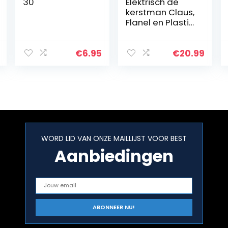
30
Elektrisch de
kerstman Claus,
Flanel en Plastic
22×11.2×8.5 cm
Afbeelding
Ontwerp voor
€
6.95
€
20.99
Kinderen Pluche
Pop Speelgoed
WORD LID VAN ONZE MAILLIJST VOOR BEST
Aanbiedingen