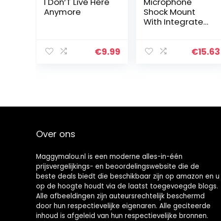
I Don’T Live Here
Microphone
Anymore
Shock Mount
With Integrated
Pop Shield –
Universal Shock
Mount With Pop
€
9.99
€
15.63
Filter For 21-
62mm Diameter
Mic Anti…
Over ons
Maggymalou.nl is een moderne alles-in-één
prijsvergelijkings- en beoordelingswebsite die de
beste deals biedt die beschikbaar zijn op amazon en u
op de hoogte houdt via de laatst toegevoegde blogs.
Alle afbeeldingen zijn auteursrechtelijk beschermd
door hun respectievelijke eigenaren. Alle geciteerde
inhoud is afgeleid van hun respectievelijke bronnen.