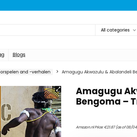
All categories
ag
Blogs
oorspelen and -verhalen
Amagugu Akwazulu & Abalandeli Be
Amagugu Akw
Bengoma – Tr
Amazon.nl Price:
€
21.87
(as of 08/04