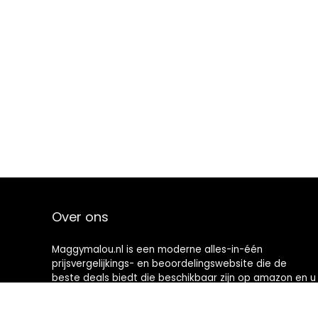
Over ons
Maggymalou.nl is een moderne alles-in-één
prijsvergelijkings- en beoordelingswebsite die de
beste deals biedt die beschikbaar zijn op amazon en u
op de hoogte houdt via de laatst toegevoegde blogs.
Alle afbeeldingen zijn auteursrechtelijk beschermd