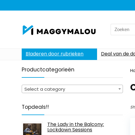
Search
for:
Bladeren door rubrieken
Deal van de d
Productcategorieën
H
C
Select a category
Topdeals!!
Sh
The Lady in the Balcony:
Lockdown Sessions