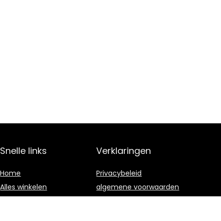
Snelle links
Verklaringen
Home
Privacybeleid
Alles winkelen
algemene voorwaarden
Blogs
Gelieerde
openbaarmaking
Onze webshops