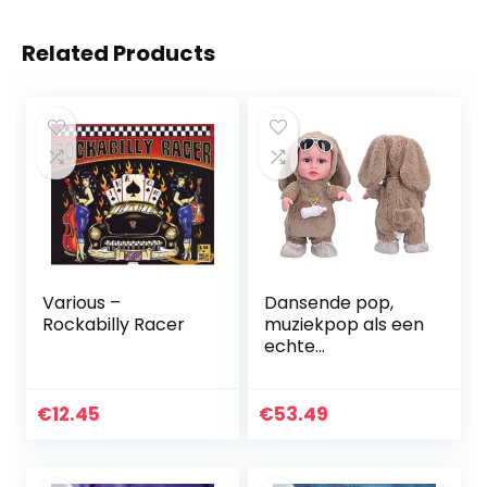
Related Products
Various –
Dansende pop,
Rockabilly Racer
muziekpop als een
echte
pasgeborene met
veel mooie details
voor kind voor
€
12.45
€
53.49
cadeau!
(Babyflespop
bruin (tas))