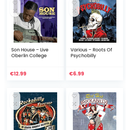
Son House – Live
Various – Roots Of
Oberlin College
Psychobilly
€
12.99
€
6.99