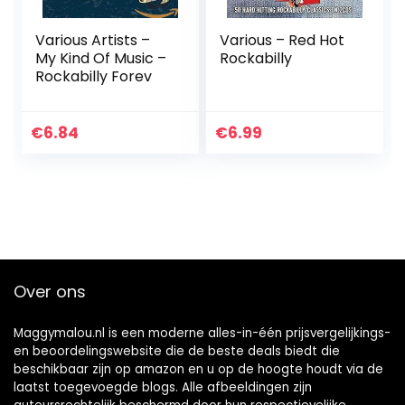
Various Artists –
Various – Red Hot
My Kind Of Music –
Rockabilly
Rockabilly Forev
€
6.84
€
6.99
Over ons
Maggymalou.nl is een moderne alles-in-één prijsvergelijkings-
en beoordelingswebsite die de beste deals biedt die
beschikbaar zijn op amazon en u op de hoogte houdt via de
laatst toegevoegde blogs. Alle afbeeldingen zijn