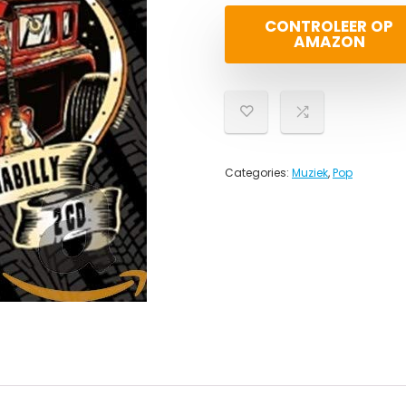
CONTROLEER OP
AMAZON
Categories:
Muziek
,
Pop