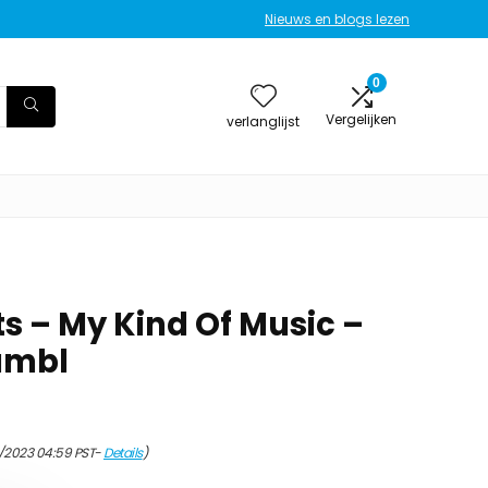
Nieuws en blogs lezen
0
Vergelijken
verlanglijst
ts – My Kind Of Music –
umbl
/2023 04:59 PST-
Details
)