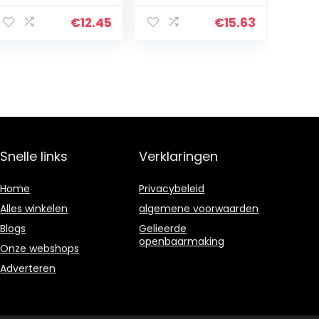
Universal Shock
Mount With Pop
€
12.45
€
15.63
Filter For 21-
62mm Diameter
Mic Anti…
Snelle links
Verklaringen
Home
Privacybeleid
Alles winkelen
algemene voorwaarden
Blogs
Gelieerde
openbaarmaking
Onze webshops
Adverteren