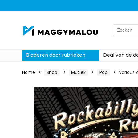
Search
for:
Bladeren door rubrieken
Deal van de d
Home
Shop
Muziek
Pop
Various 