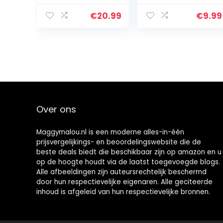
Afbeelding
Ontwerp voor
€
20.99
€
9.99
Kinderen Pluche
Pop Speelgoed
Over ons
Maggymalou.nl is een moderne alles-in-één
prijsvergelijkings- en beoordelingswebsite die de
beste deals biedt die beschikbaar zijn op amazon en u
op de hoogte houdt via de laatst toegevoegde blogs.
Alle afbeeldingen zijn auteursrechtelijk beschermd
door hun respectievelijke eigenaren. Alle geciteerde
inhoud is afgeleid van hun respectievelijke bronnen.