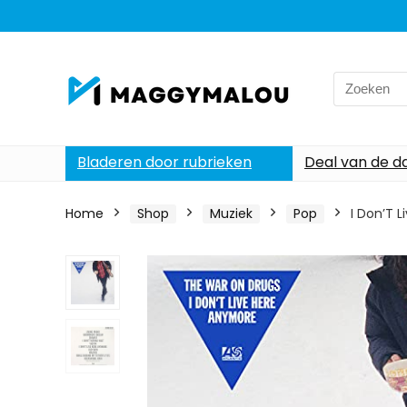
Search
for:
Bladeren door rubrieken
Deal van de d
Home
Shop
Muziek
Pop
I Don’T 