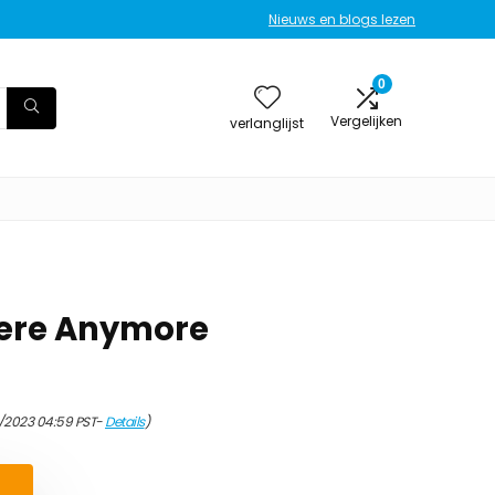
Nieuws en blogs lezen
0
Vergelijken
verlanglijst
 Here Anymore
/2023 04:59 PST-
Details
)