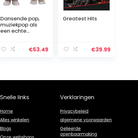
Dansende pop,
Greatest Hits
muziekpop als
een echte
pasgeborene
met veel mooie
details voor kind
€
53.49
€
39.99
voor cadeau!
(Babyflespop
bruin (tas))
Snelle links
Verklaringen
Home
Privacybeleid
Alles winkelen
algemene voorwaarden
Blogs
Gelieerde
openbaarmaking
Onze webshops