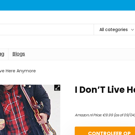
All categories
ag
Blogs
Live Here Anymore
I Don’T Live
Amazon.nl Price:
€
9.99
(as of 09/04
CONTROLEER OP