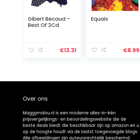
Gibert Becaud –
Equals
Best Of 2Cd
€
13.31
€
8.99
Over ons
Maggymalou.nl is een moderne alles-in-één
prijsvergelijkings- en beoordelingswebsite die de
beste deals biedt die beschikbaar zijn op amazon en u
op de hoogte houdt via de laatst toegevoegde blogs.
Alle afbeeldingen zijn auteursrechtelijk beschermd