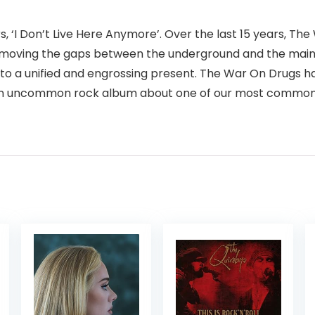
s, ‘I Don’t Live Here Anymore’. Over the last 15 years, T
s, removing the gaps between the underground and the ma
to a unified and engrossing present. The War On Drugs ha
’, an uncommon rock album about one of our most common 