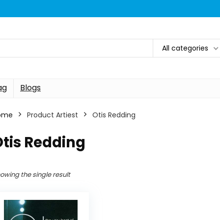
All categories
ag
Blogs
ome
Product Artiest
Otis Redding
tis Redding
owing the single result