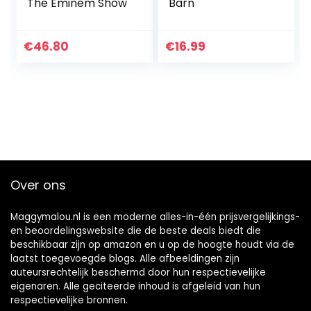
The Eminem Show
Barn
€
46.80
€
16.99
Over ons
Maggymalou.nl is een moderne alles-in-één prijsvergelijkings-
en beoordelingswebsite die de beste deals biedt die
beschikbaar zijn op amazon en u op de hoogte houdt via de
laatst toegevoegde blogs. Alle afbeeldingen zijn
auteursrechtelijk beschermd door hun respectievelijke
eigenaren. Alle geciteerde inhoud is afgeleid van hun
respectievelijke bronnen.