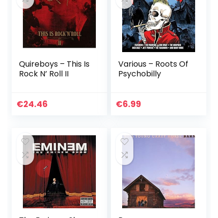
Quireboys – This Is
Various – Roots Of
Rock N’ Roll II
Psychobilly
€
24.46
€
6.99