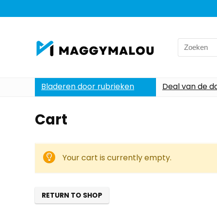
Search
for:
Bladeren door rubrieken
Deal van de d
Cart
Your cart is currently empty.
RETURN TO SHOP