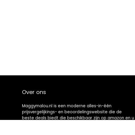
Over ons
Maggymalou.nl is een moderne alles-in-één
prijsvergelijkings- en beoordelingswebsite die de
beste deals biedt die beschikbaar zijn op amazon en u
op de hoogte houdt via de laatst toegevoegde blogs.
Alle afbeeldingen zijn auteursrechtelijk beschermd