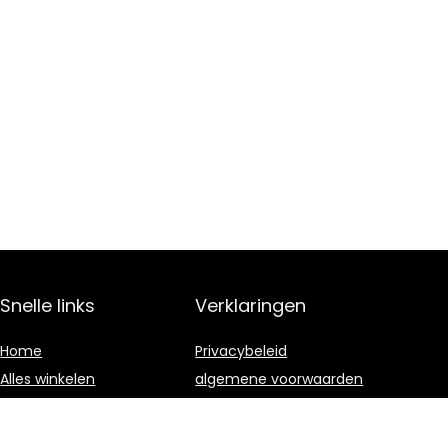
Snelle links
Verklaringen
Home
Privacybeleid
Alles winkelen
algemene voorwaarden
Blogs
Gelieerde
openbaarmaking
Onze webshops