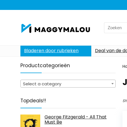
Search
for:
Bladeren door rubrieken
Deal van de d
Productcategorieën
H
Select a category
Topdeals!!
Sh
George Fitzgerald - All That
Must Be