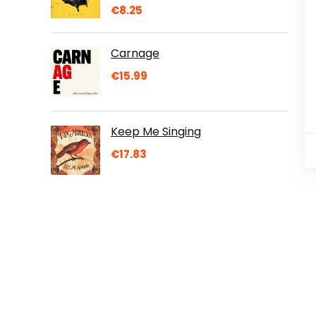
€
8.25
Carnage
€
15.99
Keep Me Singing
€
17.83