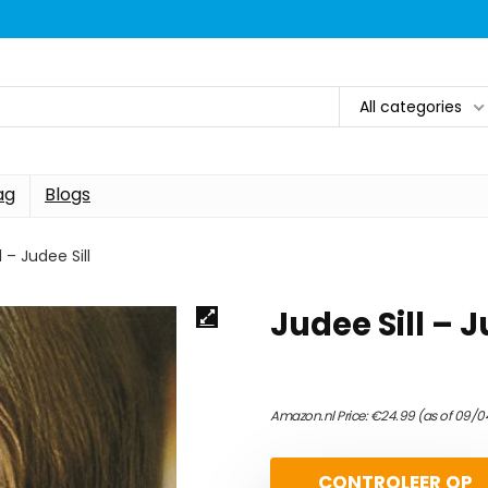
All categories
ag
Blogs
l – Judee Sill
Judee Sill – J
Amazon.nl Price:
€
24.99
(as of 09/0
CONTROLEER OP