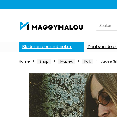
Search
for:
Bladeren door rubrieken
Deal van de d
Home
Shop
Muziek
Folk
Judee Sil