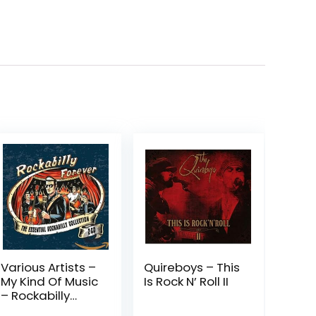
Various Artists –
Quireboys – This
My Kind Of Music
Is Rock N’ Roll II
– Rockabilly
Forev