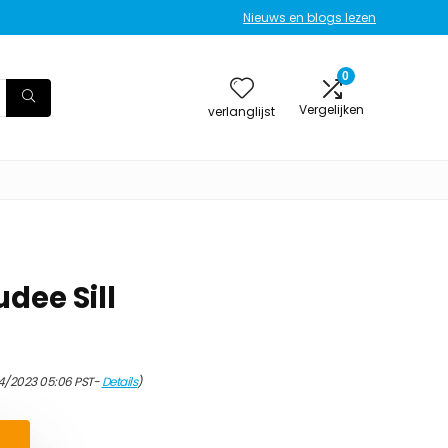
Nieuws en blogs lezen
0
Vergelijken
verlanglijst
udee Sill
4/2023 05:06 PST-
Details
)