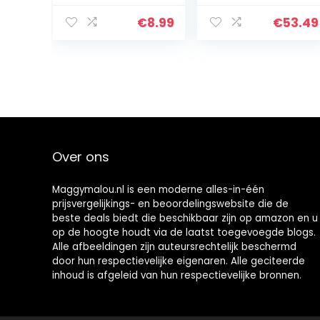
met veel mooie
details voor kind
€
8.99
€
53.49
voor cadeau!
(Babyflespop
bruin (tas))
Over ons
Maggymalou.nl is een moderne alles-in-één
prijsvergelijkings- en beoordelingswebsite die de
beste deals biedt die beschikbaar zijn op amazon en u
op de hoogte houdt via de laatst toegevoegde blogs.
Alle afbeeldingen zijn auteursrechtelijk beschermd
door hun respectievelijke eigenaren. Alle geciteerde
inhoud is afgeleid van hun respectievelijke bronnen.