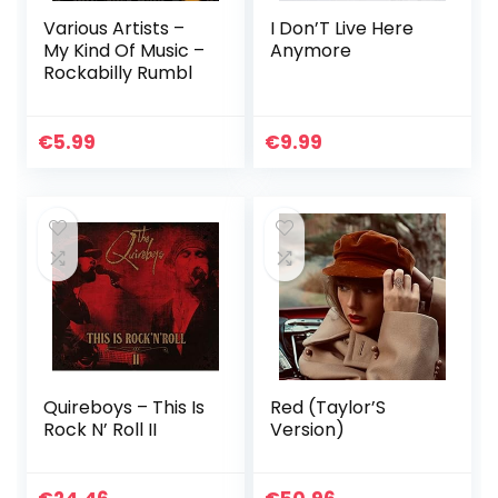
Various Artists –
I Don’T Live Here
My Kind Of Music –
Anymore
Rockabilly Rumbl
€
5.99
€
9.99
Quireboys – This Is
Red (Taylor’S
Rock N’ Roll II
Version)