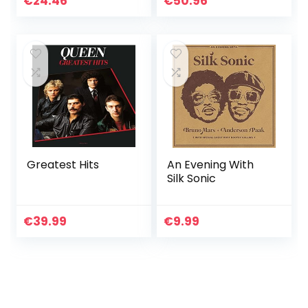
€
24.46
€
50.96
Greatest Hits
An Evening With
Silk Sonic
€
39.99
€
9.99