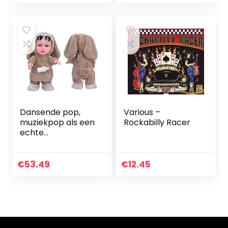
Dansende pop,
Various –
muziekpop als een
Rockabilly Racer
echte
pasgeborene met
veel mooie details
voor kind voor
€
53.49
€
12.45
cadeau!
(Babyflespop
bruin (tas))