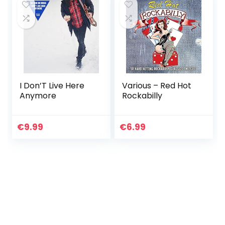
I Don’T Live Here
Various – Red Hot
Anymore
Rockabilly
€
9.99
€
6.99