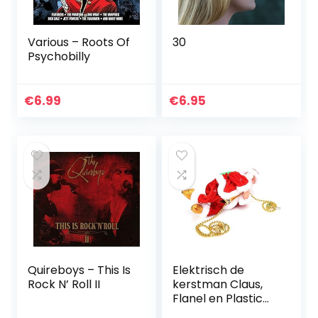
Various – Roots Of
30
Psychobilly
€
6.99
€
6.95
Quireboys – This Is
Elektrisch de
Rock N’ Roll II
kerstman Claus,
Flanel en Plastic
22×11.2×8.5 cm