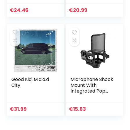
Afbeelding
Ontwerp voor
€
24.46
€
20.99
Kinderen Pluche
Pop Speelgoed
Good Kid, M.a.a.d
Microphone Shock
City
Mount With
Integrated Pop
Shield – Universal
Shock Mount With
Pop Filter For 21-
€
31.99
€
15.63
62mm Diameter
Mic Anti…