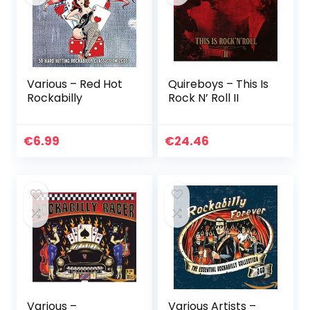
Various – Red Hot
Quireboys – This Is
Rockabilly
Rock N’ Roll II
€
6.99
€
24.46
Various –
Various Artists –