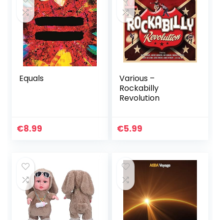
Equals
Various –
Rockabilly
Revolution
€
8.99
€
5.99