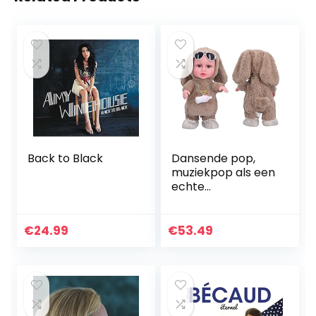
Back to Black
Dansende pop,
muziekpop als een
echte
pasgeborene met
veel mooie details
voor kind voor
€
24.99
€
53.49
cadeau!
(Babyflespop
bruin (tas))