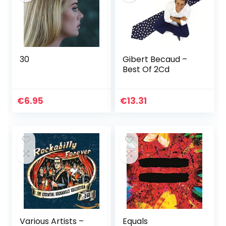
30
Gibert Becaud –
Best Of 2Cd
€
6.95
€
13.31
Various Artists –
Equals