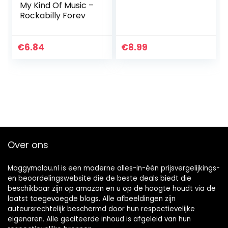
My Kind Of Music –
Rockabilly Forev
€
6.84
€
8.99
Over ons
Maggymalou.nl is een moderne alles-in-één prijsvergelijkings-
en beoordelingswebsite die de beste deals biedt die
beschikbaar zijn op amazon en u op de hoogte houdt via de
laatst toegevoegde blogs. Alle afbeeldingen zijn
auteursrechtelijk beschermd door hun respectievelijke
eigenaren. Alle geciteerde inhoud is afgeleid van hun