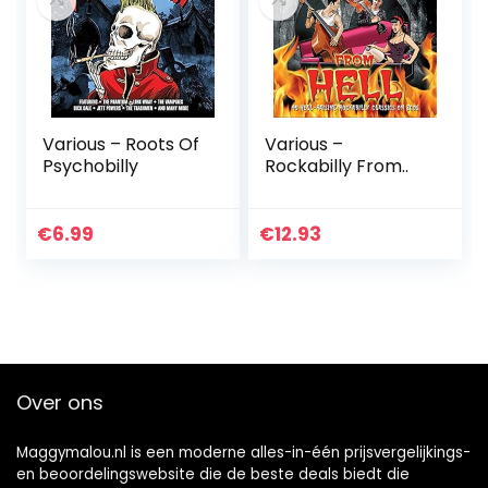
Various – Roots Of
Various –
Psychobilly
Rockabilly From..
€
6.99
€
12.93
Over ons
Maggymalou.nl is een moderne alles-in-één prijsvergelijkings-
en beoordelingswebsite die de beste deals biedt die