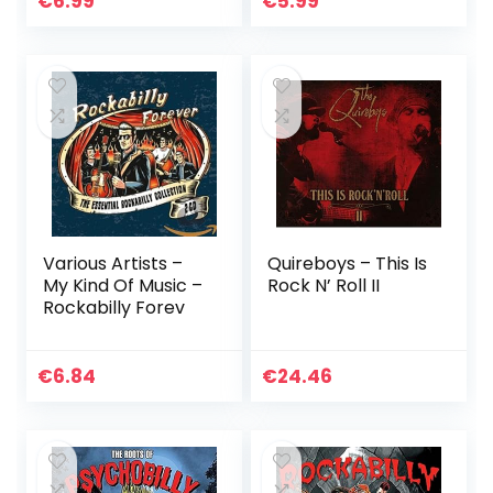
€
6.99
€
5.99
Various Artists –
Quireboys – This Is
My Kind Of Music –
Rock N’ Roll II
Rockabilly Forev
€
6.84
€
24.46