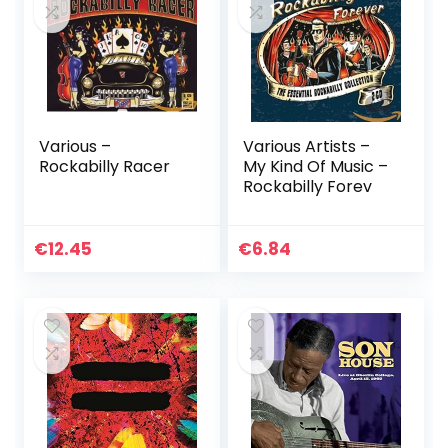
Various –
Various Artists –
Rockabilly Racer
My Kind Of Music –
Rockabilly Forev
€
12.45
€
6.84