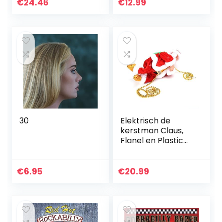
€
24.46
€
12.99
30
Elektrisch de
kerstman Claus,
Flanel en Plastic
22×11.2×8.5 cm
Afbeelding
Ontwerp voor
€
6.95
€
20.99
Kinderen Pluche
Pop Speelgoed