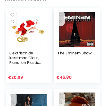
Elektrisch de
The Eminem Show
kerstman Claus,
Flanel en Plastic
22×11.2×8.5 cm
Afbeelding
Ontwerp voor
€
20.99
€
46.80
Kinderen Pluche
Pop Speelgoed