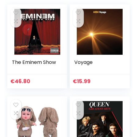
The Eminem Show
Voyage
€
46.80
€
15.99