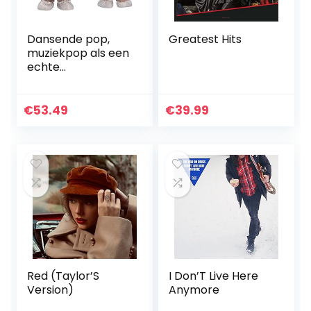
Dansende pop,
Greatest Hits
muziekpop als een
echte
pasgeborene met
veel mooie details
voor kind voor
€
53.49
€
39.99
cadeau!
(Babyflespop
bruin (tas))
Red (Taylor’S
I Don’T Live Here
Version)
Anymore