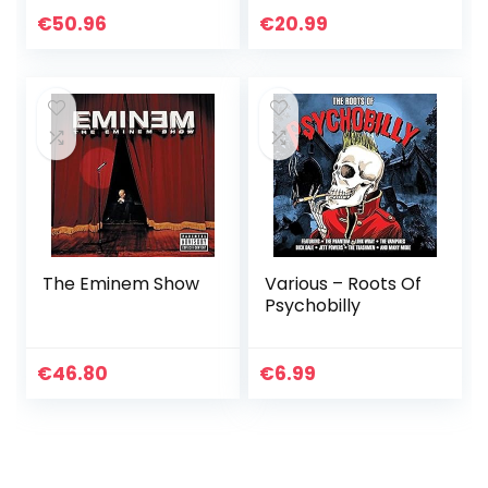
Ontwerp voor
€
50.96
€
20.99
Kinderen Pluche
Pop Speelgoed
The Eminem Show
Various – Roots Of
Psychobilly
€
46.80
€
6.99