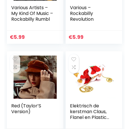
Various Artists –
Various –
My Kind Of Music –
Rockabilly
Rockabilly Rumbl
Revolution
€
5.99
€
5.99
Red (Taylor’S
Elektrisch de
Version)
kerstman Claus,
Flanel en Plastic
22×11.2×8.5 cm
Afbeelding