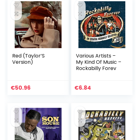
Red (Taylor’S
Various Artists –
Version)
My Kind Of Music –
Rockabilly Forev
€
50.96
€
6.84