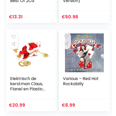
Best Of 2Cd
Version)
€
13.31
€
50.96
Elektrisch de
Various – Red Hot
kerstman Claus,
Rockabilly
Flanel en Plastic
22×11.2×8.5 cm
Afbeelding
Ontwerp voor
€
20.99
€
6.99
Kinderen Pluche
Pop Speelgoed