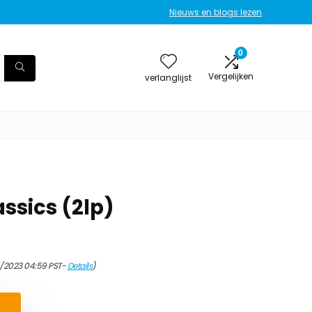
Nieuws en blogs lezen
0
Vergelijken
verlanglijst
ssics (2lp)
/2023 04:59 PST-
Details
)