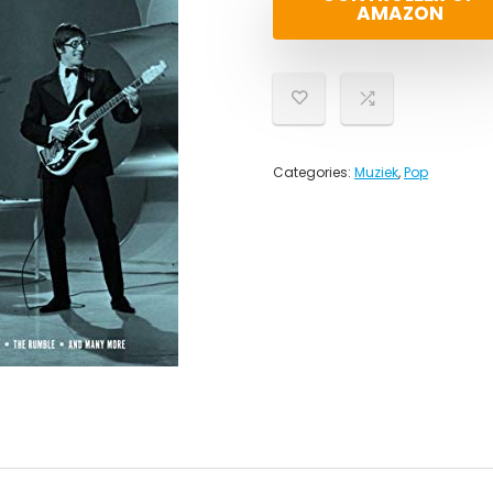
AMAZON
Categories:
Muziek
,
Pop