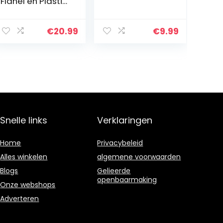
Flanel en Plastic
22×11.2×8.5 cm
Afbeelding
Ontwerp voor
€
20.99
€
9.99
Kinderen Pluche
Pop Speelgoed
Snelle links
Verklaringen
Home
Privacybeleid
Alles winkelen
algemene voorwaarden
Blogs
Gelieerde
openbaarmaking
Onze webshops
Adverteren