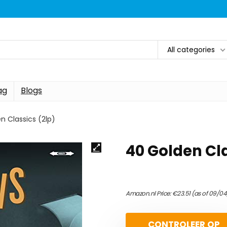
All categories
ag
Blogs
n Classics (2lp)
40 Golden Cla
Amazon.nl Price:
€
23.51
(as of 09/04
CONTROLEER OP