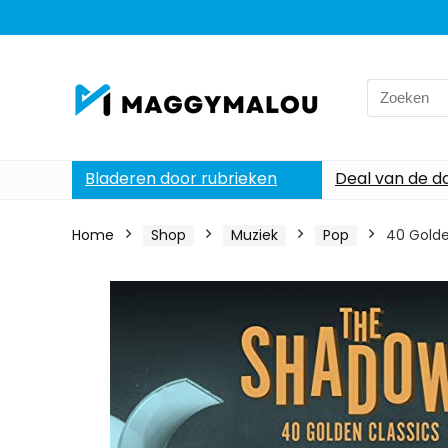
Search
for:
Bladeren door rubrieken
Deal van de d
Home
Shop
Muziek
Pop
40 Golde