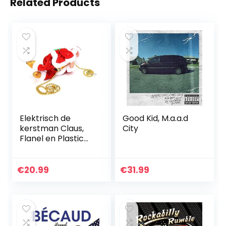
Related Products
Elektrisch de
Good Kid, M.a.a.d
kerstman Claus,
City
Flanel en Plastic
22×11.2×8.5 cm
Afbeelding
Ontwerp voor
€
20.99
€
31.99
Kinderen Pluche
Pop Speelgoed