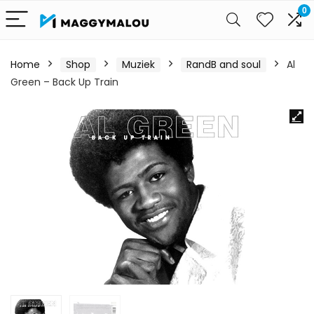
0
Home
Shop
Muziek
RandB and soul
Al
Green – Back Up Train