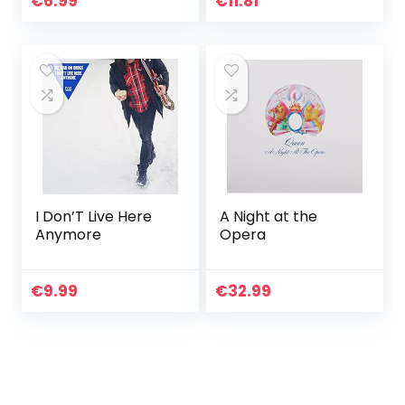
€
6.99
€
11.81
I Don’T Live Here
A Night at the
Anymore
Opera
€
9.99
€
32.99