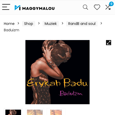
0
Home
Shop
Muziek
RandB and soul
Baduizm