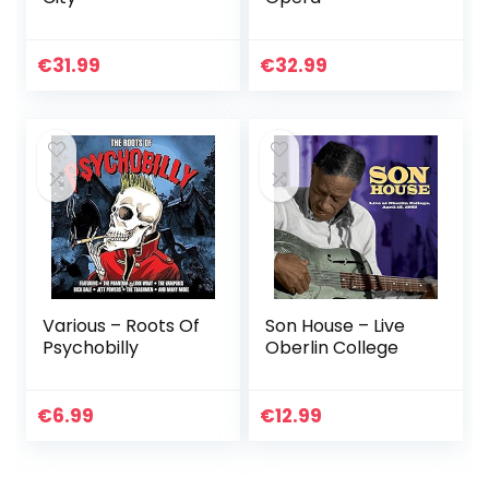
€
31.99
€
32.99
Various – Roots Of
Son House – Live
Psychobilly
Oberlin College
€
6.99
€
12.99