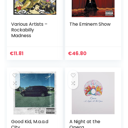
Various Artists –
The Eminem Show
Rockabilly
Madness
€
11.81
€
46.80
Good Kid, M.a.a.d
A Night at the
City
Opera