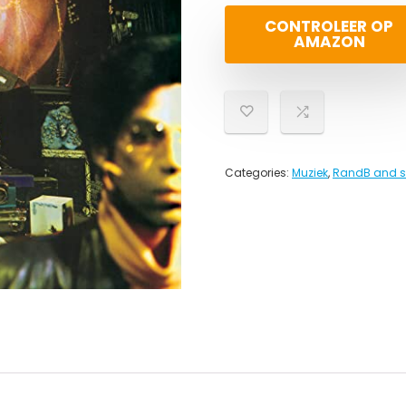
CONTROLEER OP
AMAZON
Categories:
Muziek
,
RandB and s