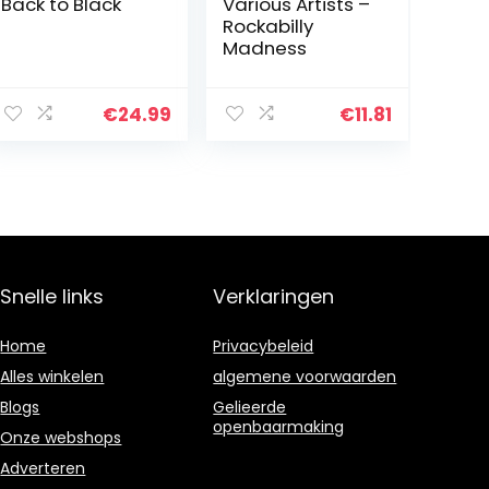
Back to Black
Various Artists –
Rockabilly
Madness
€
24.99
€
11.81
Snelle links
Verklaringen
Home
Privacybeleid
Alles winkelen
algemene voorwaarden
Blogs
Gelieerde
openbaarmaking
Onze webshops
Adverteren