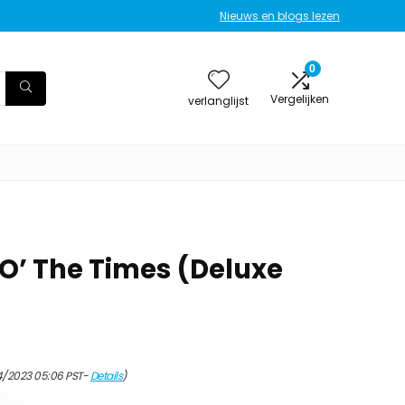
Nieuws en blogs lezen
0
Vergelijken
verlanglijst
 O’ The Times (Deluxe
4/2023 05:06 PST-
Details
)