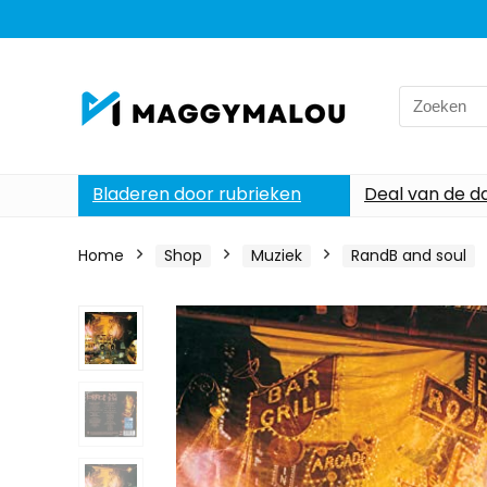
Search
for:
Bladeren door rubrieken
Deal van de d
Home
Shop
Muziek
RandB and soul