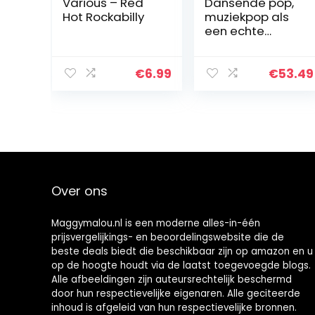
Various – Red
Dansende pop,
Hot Rockabilly
muziekpop als
een echte
pasgeborene
met veel mooie
details voor kind
€
6.99
€
53.49
voor cadeau!
(Babyflespop
bruin (tas))
Over ons
Maggymalou.nl is een moderne alles-in-één
prijsvergelijkings- en beoordelingswebsite die de
beste deals biedt die beschikbaar zijn op amazon en u
op de hoogte houdt via de laatst toegevoegde blogs.
Alle afbeeldingen zijn auteursrechtelijk beschermd
door hun respectievelijke eigenaren. Alle geciteerde
inhoud is afgeleid van hun respectievelijke bronnen.