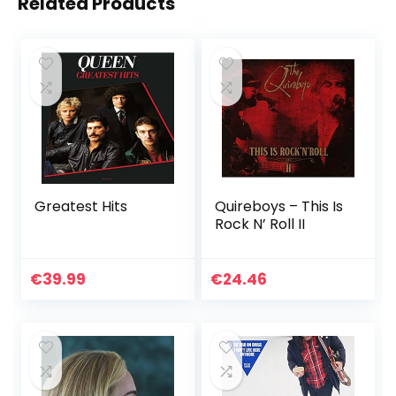
Related Products
Greatest Hits
Quireboys – This Is
Rock N’ Roll II
€
39.99
€
24.46