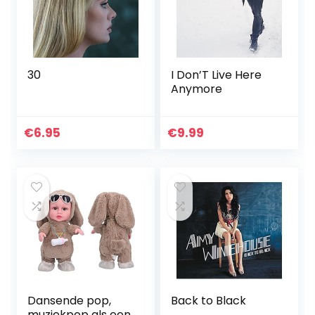
30
I Don’T Live Here
Anymore
€
6.95
€
9.99
Dansende pop,
Back to Black
muziekpop als een