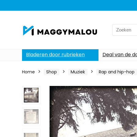
Search
for:
Bladeren door rubrieken
Deal van de d
Home
Shop
Muziek
Rap and hip-hop