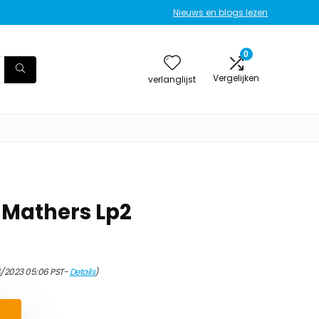
Nieuws en blogs lezen
0
Vergelijken
verlanglijst
 Mathers Lp2
4/2023 05:06 PST-
Details
)