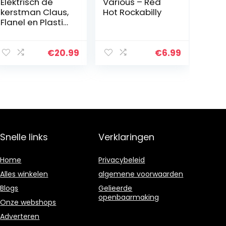
Elektrisch de
Various – Red
kerstman Claus,
Hot Rockabilly
Flanel en Plastic
22×11.2×8.5 cm
Afbeelding
Ontwerp voor
€
20.99
€
6.99
Kinderen Pluche
Pop Speelgoed
Snelle links
Verklaringen
Home
Privacybeleid
Alles winkelen
algemene voorwaarden
Blogs
Gelieerde
openbaarmaking
Onze webshops
Adverteren