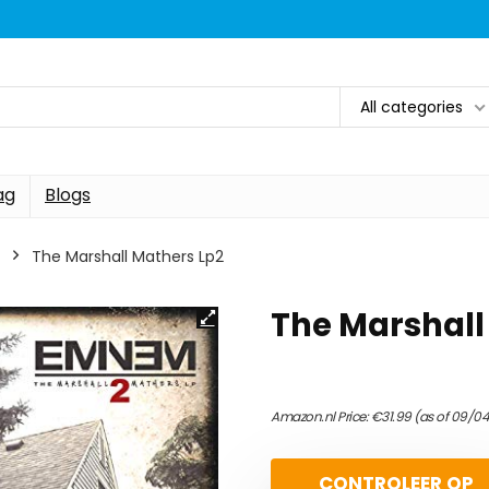
All categories
ag
Blogs
The Marshall Mathers Lp2
The Marshall
Amazon.nl Price:
€
31.99
(as of 09/0
CONTROLEER OP