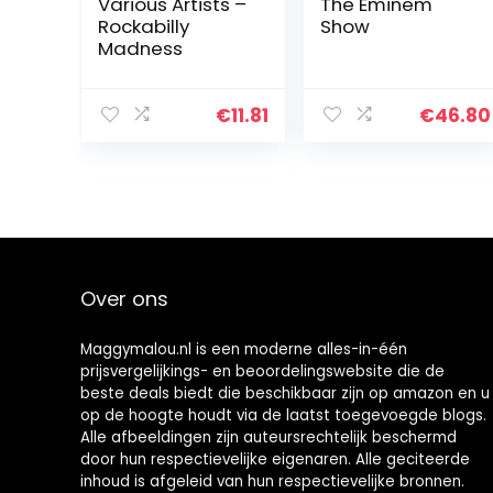
Various Artists –
The Eminem
Rockabilly
Show
Madness
€
11.81
€
46.80
Over ons
Maggymalou.nl is een moderne alles-in-één
prijsvergelijkings- en beoordelingswebsite die de
beste deals biedt die beschikbaar zijn op amazon en u
op de hoogte houdt via de laatst toegevoegde blogs.
Alle afbeeldingen zijn auteursrechtelijk beschermd
door hun respectievelijke eigenaren. Alle geciteerde
inhoud is afgeleid van hun respectievelijke bronnen.